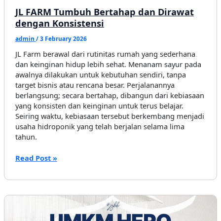
JL FARM Tumbuh Bertahap dan Dirawat
dengan Konsistensi
admin
/
3 February 2026
JL Farm berawal dari rutinitas rumah yang sederhana
dan keinginan hidup lebih sehat. Menanam sayur pada
awalnya dilakukan untuk kebutuhan sendiri, tanpa
target bisnis atau rencana besar. Perjalanannya
berlangsung; secara bertahap, dibangun dari kebiasaan
yang konsisten dan keinginan untuk terus belajar.
Seiring waktu, kebiasaan tersebut berkembang menjadi
usaha hidroponik yang telah berjalan selama lima
tahun.
JL
Read Post »
FARM
Tumbuh
Bertahap
dan
Dirawat
dengan