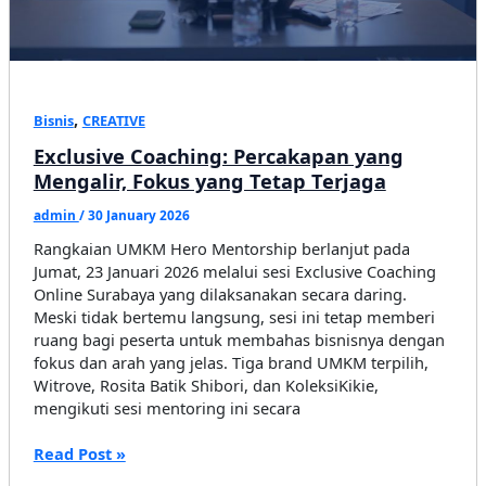
,
Bisnis
CREATIVE
Exclusive Coaching: Percakapan yang
Mengalir, Fokus yang Tetap Terjaga
admin
/
30 January 2026
Rangkaian UMKM Hero Mentorship berlanjut pada
Jumat, 23 Januari 2026 melalui sesi Exclusive Coaching
Online Surabaya yang dilaksanakan secara daring.
Meski tidak bertemu langsung, sesi ini tetap memberi
ruang bagi peserta untuk membahas bisnisnya dengan
fokus dan arah yang jelas. Tiga brand UMKM terpilih,
Witrove, Rosita Batik Shibori, dan KoleksiKikie,
mengikuti sesi mentoring ini secara
Exclusive
Read Post »
Coaching: