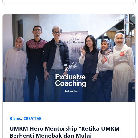
Percakapan
yang
Mengalir,
Fokus
yang
Tetap
Terjaga
,
Bisnis
CREATIVE
UMKM Hero Mentorship “Ketika UMKM
Berhenti Menebak dan Mulai