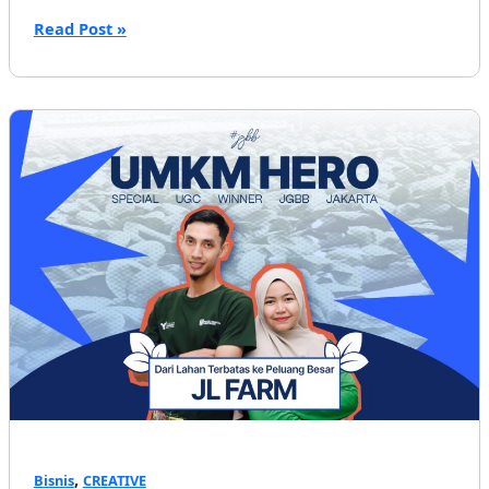
Serabi
Read Post »
Mawar,
Resep
Keluarga
yang
Bertahan
Puluhan
Tahun
,
Bisnis
CREATIVE