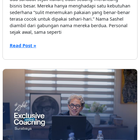
bisnis besar. Mereka hanya menghadapi satu kebutuhan
sederhana “sulit menemukan pakaian yang benar-benar
terasa cocok untuk dipakai sehari-hari.” Nama Sashel
diambil dari gabungan nama mereka berdua. Personal
sejak awal, sama seperti
Dua
Read Post »
Sahabat,
Gaya
Pribadi,
dan
SASHEL
Yang
Tumbuh
Perlahan