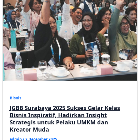
Menemukan
Arah”
Bisnis
JGBB Surabaya 2025 Sukses Gelar Kelas
Bisnis Inspiratif, Hadirkan Insight
Strategis untuk Pelaku UMKM dan
Kreator Muda
admin
/
2 December 2025