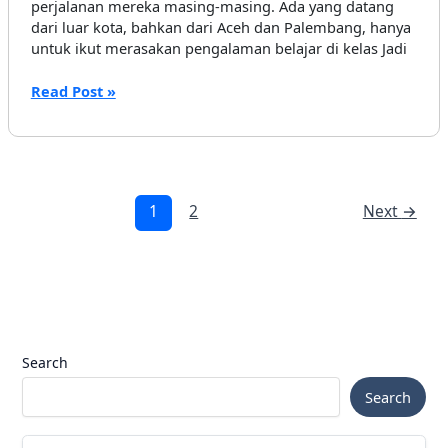
perjalanan mereka masing-masing. Ada yang datang
dari luar kota, bahkan dari Aceh dan Palembang, hanya
untuk ikut merasakan pengalaman belajar di kelas Jadi
Ruang
Read Post »
Belajar
yang
Menghidupkan
Banyak
Cerita!
1
2
Next
→
Catatan
dari
JGBB
Jakarta
2025
Search
Search