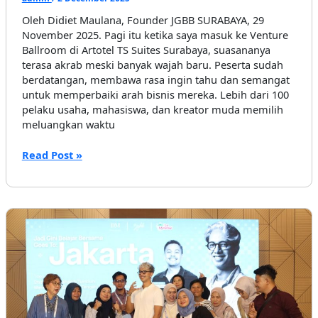
Oleh Didiet Maulana, Founder JGBB SURABAYA, 29
November 2025. Pagi itu ketika saya masuk ke Venture
Ballroom di Artotel TS Suites Surabaya, suasananya
terasa akrab meski banyak wajah baru. Peserta sudah
berdatangan, membawa rasa ingin tahu dan semangat
untuk memperbaiki arah bisnis mereka. Lebih dari 100
pelaku usaha, mahasiswa, dan kreator muda memilih
meluangkan waktu
JGBB
Read Post »
Surabaya
2025
Sukses
Gelar
Kelas
Bisnis
Inspiratif,
Hadirkan
Insight
Strategis