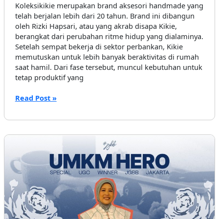
Koleksikikie merupakan brand aksesori handmade yang
telah berjalan lebih dari 20 tahun. Brand ini dibangun
oleh Rizki Hapsari, atau yang akrab disapa Kikie,
berangkat dari perubahan ritme hidup yang dialaminya.
Setelah sempat bekerja di sektor perbankan, Kikie
memutuskan untuk lebih banyak beraktivitas di rumah
saat hamil. Dari fase tersebut, muncul kebutuhan untuk
tetap produktif yang
Lebih
Read Post »
Dari
20
Tahun
Berkarya,
Koleksikikie
Bangun
Brand
Aksesori
Handmade
Berbasis
Komunitas