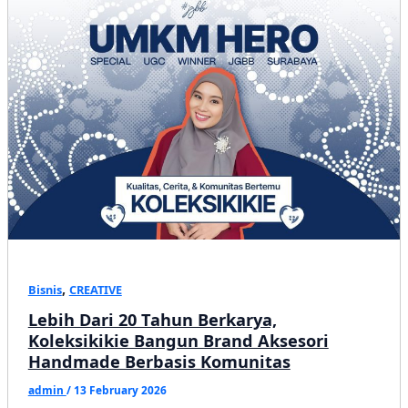
Gondok
Jadi
Kerajinan
Handmade
Ramah
Lingkungan
,
Bisnis
CREATIVE
Lebih Dari 20 Tahun Berkarya,
Koleksikikie Bangun Brand Aksesori
Handmade Berbasis Komunitas
admin
/
13 February 2026