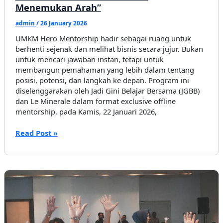
Menemukan Arah”
admin
/
26 January 2026
UMKM Hero Mentorship hadir sebagai ruang untuk
berhenti sejenak dan melihat bisnis secara jujur. Bukan
untuk mencari jawaban instan, tetapi untuk
membangun pemahaman yang lebih dalam tentang
posisi, potensi, dan langkah ke depan. Program ini
diselenggarakan oleh Jadi Gini Belajar Bersama (JGBB)
dan Le Minerale dalam format exclusive offline
mentorship, pada Kamis, 22 Januari 2026,
UMKM
Read Post »
Hero
Mentorship
“Ketika
UMKM
Berhenti
Menebak
dan
Mulai