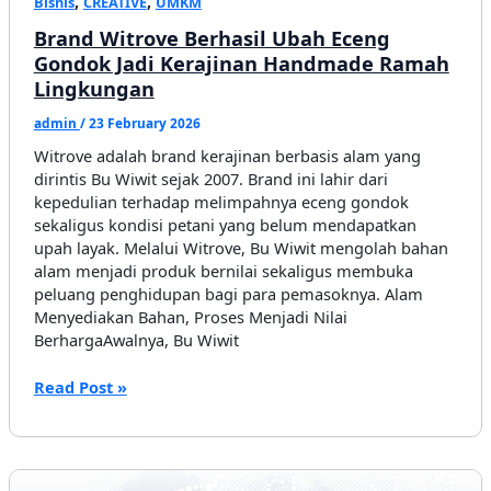
,
,
Bisnis
CREATIVE
UMKM
Brand Witrove Berhasil Ubah Eceng
Gondok Jadi Kerajinan Handmade Ramah
Lingkungan
admin
/
23 February 2026
Witrove adalah brand kerajinan berbasis alam yang
dirintis Bu Wiwit sejak 2007. Brand ini lahir dari
kepedulian terhadap melimpahnya eceng gondok
sekaligus kondisi petani yang belum mendapatkan
upah layak. Melalui Witrove, Bu Wiwit mengolah bahan
alam menjadi produk bernilai sekaligus membuka
peluang penghidupan bagi para pemasoknya. Alam
Menyediakan Bahan, Proses Menjadi Nilai
BerhargaAwalnya, Bu Wiwit
Brand
Read Post »
Witrove
Berhasil
Ubah
Eceng