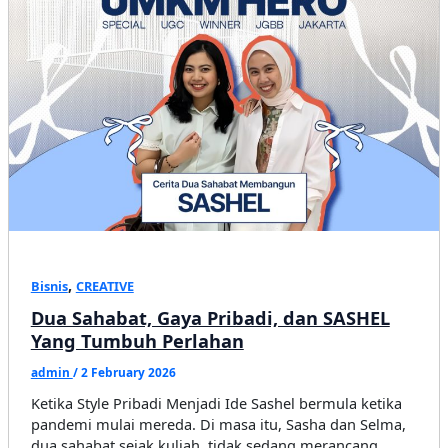
Konsistensi
,
Bisnis
CREATIVE
Dua Sahabat, Gaya Pribadi, dan SASHEL
Yang Tumbuh Perlahan
admin
/
2 February 2026
Ketika Style Pribadi Menjadi Ide Sashel bermula ketika
pandemi mulai mereda. Di masa itu, Sasha dan Selma,
dua sahabat sejak kuliah, tidak sedang merancang