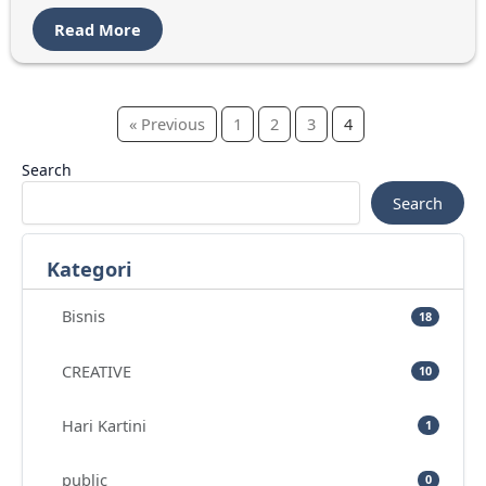
Read More
« Previous
1
2
3
4
Search
Search
Kategori
Bisnis
18
CREATIVE
10
Hari Kartini
1
public
0